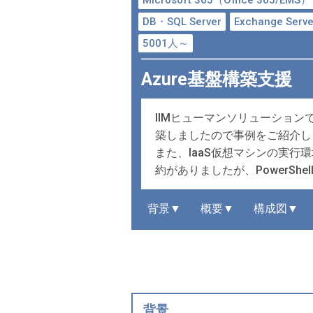
Microsoft 365（Office 365/EMS）
DB・SQL Server
Exchange Serve
5001人～
Azure基盤構築支援
IIMヒューマンソリューションでは
築しましたので事例をご紹介し
また、IaaS仮想マシンの実
約がありましたが、PowerSh
背景▼
概要▼
構成図▼
背景