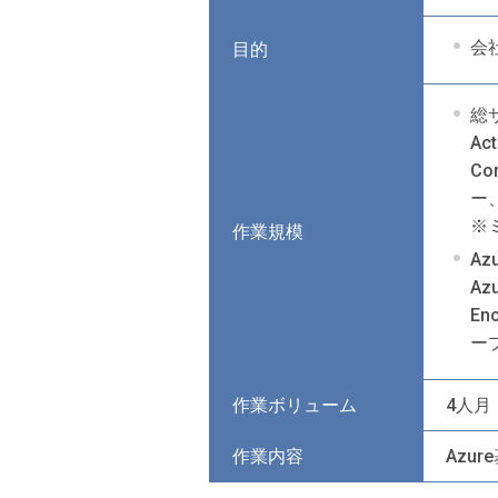
会
目的
総
Ac
Co
ー、
※
作業規模
Az
Azu
En
ー
作業ボリューム
4人月
作業内容
Azu