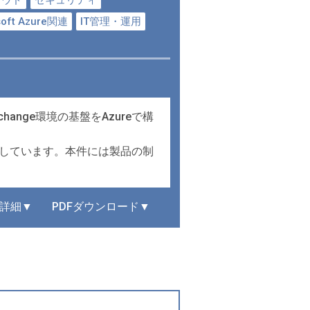
ラウド
セキュリティ
soft Azure関連
IT管理・運用
ange環境の基盤をAzureで構
成しています。本件には製品の制
詳細▼
PDFダウンロード▼