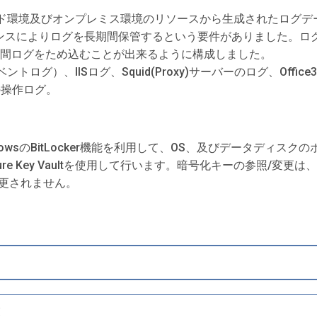
csは、クラウド環境及びオンプレミス環境のリソースから生成された
によりログを長期間保管するという要件がありました。ログの保管に
年間ログをため込むことが出来るように構成しました。
ントログ）、IISログ、Squid(Proxy)サーバーのログ、Office365
eの操作ログ。
onは、WindowsのBitLocker機能を利用して、OS、及びデータ
e Key Vaultを使用して行います。暗号化キーの参照/変更
変更されません。
業