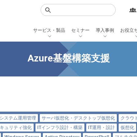
検索
サービス・製品
セミナー
導入事例
お役立
Azure基盤構築支援
Tシステム運用管理
サーバ仮想化・デスクトップ仮想化
クラウ
キュリティ強化
ITインフラ設計・構築
IT運用・設計
仮想化