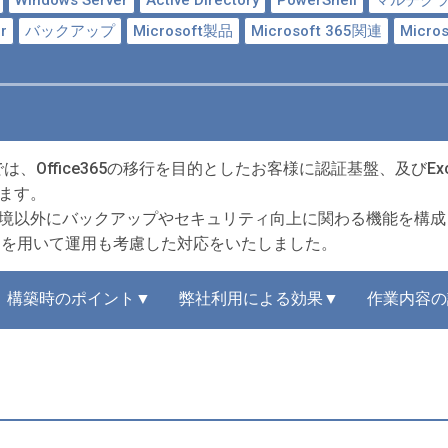
Windows Server
Active Directory
PowerShell
マルチク
r
バックアップ
Microsoft製品
Microsoft 365関連
Micro
、Office365の移行を目的としたお客様に認証基盤、及びExch
ます。
行環境以外にバックアップやセキュリティ向上に関わる機能を構
ellを用いて運用も考慮した対応をいたしました。
構築時のポイント▼
弊社利用による効果▼
作業内容の