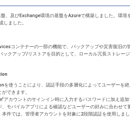
証基盤、及びExchange環境の基盤をAzureで構築しました。環
成しました。
very Servicesコンテナーの一部の機能で、バックアップや災
シンのバックアップ/リストアを目的として、ローカル冗長ストレージを使
tion
Authenticationを使うことにより、認証手段の多層化によってユ
とができます。
oft.com”アカウントのサインイン時に入力するパスワードに加
ジ、モバイルアプリによる確認などユーザーの好みに合わせて
。本件では、管理者アカウントを対象に2段階認証を使用しま