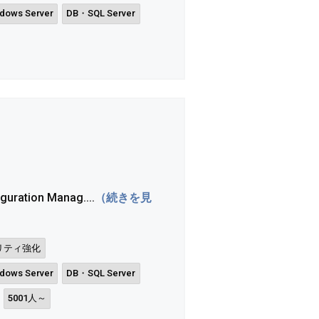
dows Server
DB・SQL Server
ration Manag....
（続きを見
リティ強化
dows Server
DB・SQL Server
5001人～