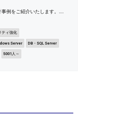
例をご紹介いたします。....
リティ強化
dows Server
DB・SQL Server
5001人～