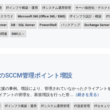
用
ITインフラ構築・運用
ITシステム運用管理
サーバ仮想化・デスク
チクラウド
Microsoft 365 (Office 365／EMS)
ITインフラ設計・構築
I
rver
DB・SQL Server
PowerShell
バックアップ
Exchange Server
re関連
5001人～
のSCCM管理ポイント増設
築支援の事例。増設により、管理されていなかったクライアント
アントの管理を、新規増設を行った管....
（続きを見る）
用
ITインフラ構築・運用
ITシステム運用管理
IT資産管理
ITセキュ