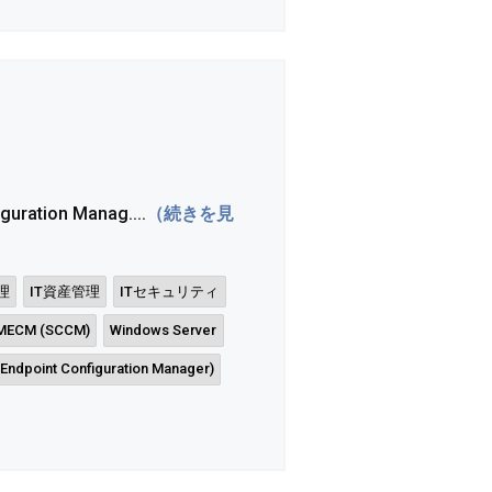
ration Manag....
（続きを見
理
IT資産管理
ITセキュリティ
MECM (SCCM)
Windows Server
Endpoint Configuration Manager)