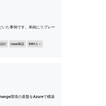
ただいた事例です。単純にリプレー
・設計
Linux製品
5001人～
ange環境の基盤をAzureで構築