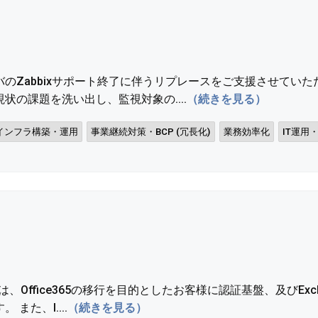
のZabbixサポート終了に伴うリプレースをご支援させてい
状の課題を洗い出し、監視対象の....
（続きを見る）
Tインフラ構築・運用
事業継続対策・BCP (冗長化)
業務効率化
IT運用
、Office365の移行を目的としたお客様に認証基盤、及びExch
また、I....
（続きを見る）