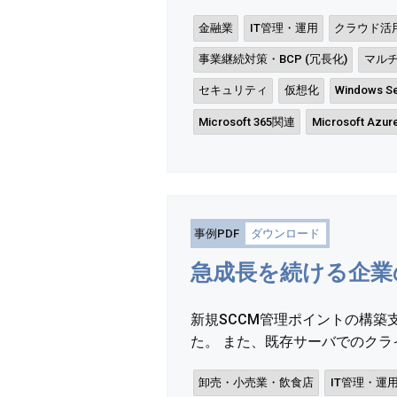
金融業
IT管理・運用
クラウド活
事業継続対策・BCP (冗長化)
マル
セキュリティ
仮想化
Windows Se
Microsoft 365関連
Microsoft Azu
事例PDF
ダウンロード
急成長を続ける企業
新規SCCM管理ポイントの構
た。 また、既存サーバでのクライ
卸売・小売業・飲食店
IT管理・運