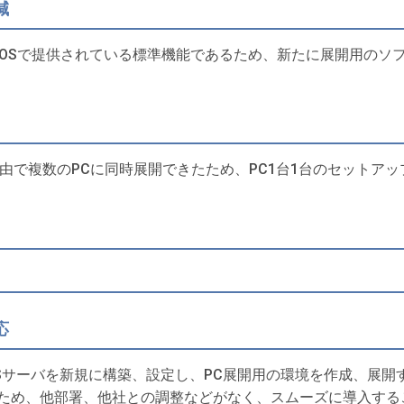
減
2003以降のOSで提供されている標準機能であるため、新たに展開
由で複数のPCに同時展開できたため、PC1台1台のセットア
応
DSサーバを新規に構築、設定し、PC展開用の環境を作成、展
ため、他部署、他社との調整などがなく、スムーズに導入する