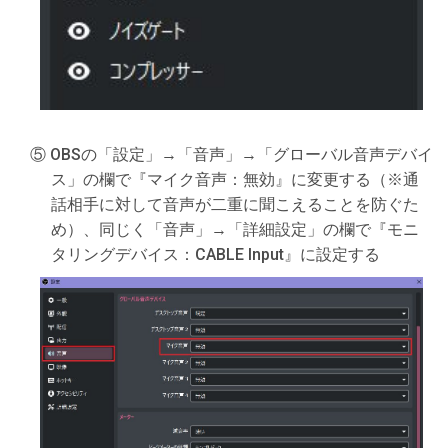
⑤ OBSの「設定」→「音声」→「グローバル音声デバイ
ス」の欄で『マイク音声：無効』に変更する（※通
話相手に対して音声が二重に聞こえることを防ぐた
め）、同じく「音声」→「詳細設定」の欄で『モニ
タリングデバイス：CABLE Input』に設定する