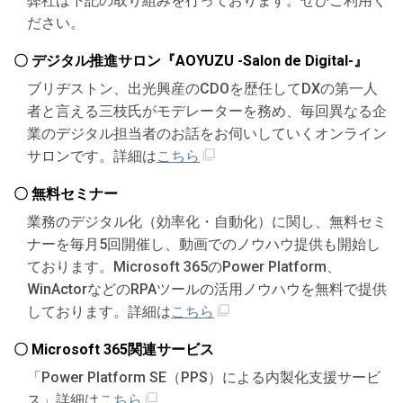
弊社は下記の取り組みを行っております。ぜひご利用く
ださい。
〇 デジタル推進サロン『AOYUZU -Salon de Digital-』
ブリヂストン、出光興産のCDOを歴任してDXの第一人
者と言える三枝氏がモデレーターを務め、毎回異なる企
業のデジタル担当者のお話をお伺いしていくオンライン
サロンです。詳細は
こちら
〇 無料セミナー
業務のデジタル化（効率化・自動化）に関し、無料セミ
ナーを毎月5回開催し、動画でのノウハウ提供も開始し
ております。Microsoft 365のPower Platform、
WinActorなどのRPAツールの活用ノウハウを無料で提供
しております。詳細は
こちら
〇 Microsoft 365関連サービス
「Power Platform SE（PPS）による内製化支援サービ
ス」詳細は
こちら