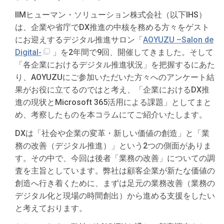
IIMヒューマン・ソリューション株式会社（以下IHS）
は、企業や省庁でDX推進の中核を務める方々をゲスト
にお迎えするデジタル推進サロン「
AOYUZU –Salon de
Digital-
」を2年間で9回、開催してきました。そして
「各企業におけるデジタル推進状況」を把握するにあた
り、AOYUZUにご参加いただいた方々へのアンケート結
果がお役に立てるのではと考え、「企業におけるDX推
進の現状とMicrosoft 365活用による課題」としてまと
め、考察したものを本コラムにてご紹介いたします。
DXは「社会や企業の変革・新しい価値の創造」と「業
務の改善（デジタル推進）」という2つの側面がありま
す。その中で、今回は後者「業務の改善」についての調
査を主旨としています。弊社は顧客企業が新たな価値の
創造へ行き着くために、まずは足元の業務改善（業務の
デジタル化と現場の時間創出）から進める支援をしたい
と考えております。