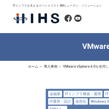
ITインフラを支えるスペシャリスト IIMヒューマン・ソリューション
VMwa
ホーム
導入事例
VMware vSphere 6.0
金融業
ITインフラ構築・運用
I
IT運用・設計
仮想化
Windows S