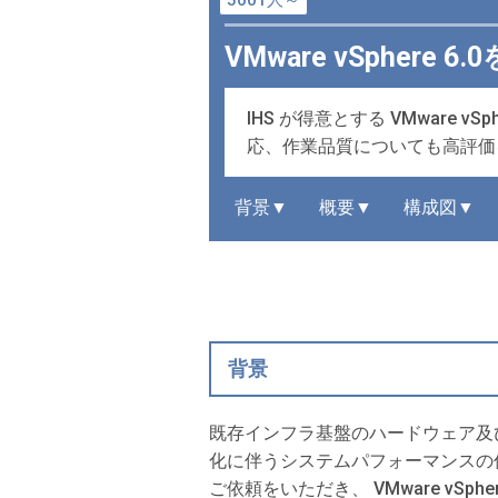
5001人～
VMware vSpher
IHS が得意とする VMware
応、作業品質についても高評価
背景▼
概要▼
構成図▼
背景
既存インフラ基盤のハードウェア及
化に伴うシステムパフォーマンスの
ご依頼をいただき、 VMware vSph