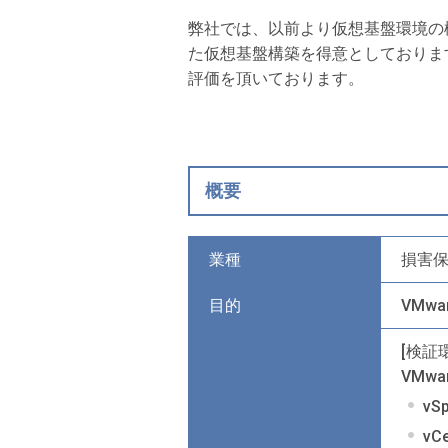
弊社では、以前より仮想基盤環境の構築や更
た仮想基盤構築を得意としておりま
評価を頂いております。
概要
業種
損害
目的
VMwa
[検証
VMwar
vSp
vCe