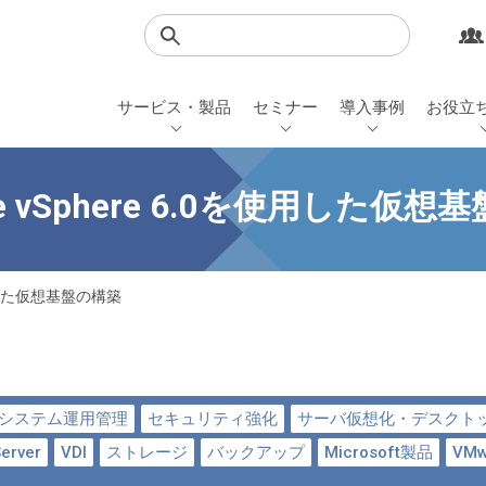
検索
サービス・製品
セミナー
導入事例
お役立
re vSphere 6.0を使用した仮想
を使用した仮想基盤の構築
Tシステム運用管理
セキュリティ強化
サーバ仮想化・デスクト
erver
VDI
ストレージ
バックアップ
Microsoft製品
VM