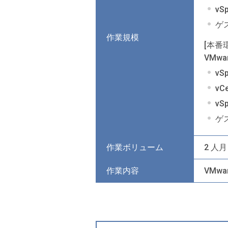
vSp
ゲス
作業規模
[本番
VMwar
vSp
vCe
vSp
ゲス
作業ボリューム
2 人月
作業内容
VMwa