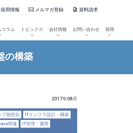
採用情報
メルマガ登録
資料請求
ちコラム
トピックス
会社情報
お問い合わせ
採用
基盤の構築
2017年08月
ップ仮想化
ITインフラ設計・構築
ware関連
IT管理・運用