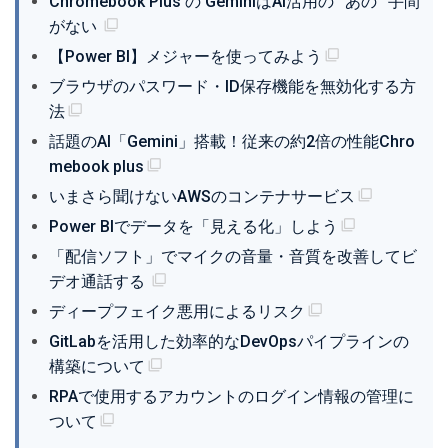
Chromebook Plus の GeminiはAI活用の””あの””手間
がない
【Power BI】メジャーを使ってみよう
ブラウザのパスワード・ID保存機能を無効化する方
法
話題のAI「Gemini」搭載！従来の約2倍の性能Chro
mebook plus
いまさら聞けないAWSのコンテナサービス
Power BIでデータを「見える化」しよう
「配信ソフト」でマイクの音量・音質を改善してビ
デオ通話する
ディープフェイク悪用によるリスク
GitLabを活用した効率的なDevOpsパイプラインの
構築について
RPAで使用するアカウントのログイン情報の管理に
ついて