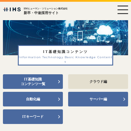
IIMヒューマン・ソリューション株式会社
新卒・中途採用サイト
IT基礎知識コンテンツ
Information Technology Basic Knowledge Content
s
IT基礎知識
クラウド編
コンテンツ一覧
自動化編
サーバー編
ITキーワード