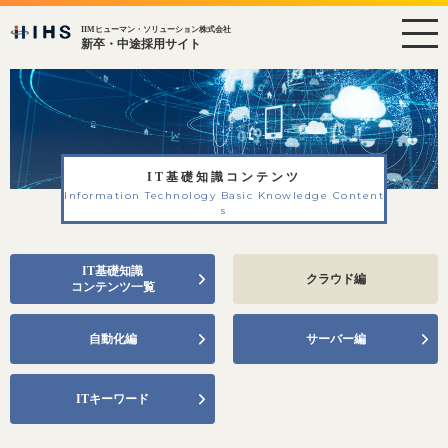
IIMヒューマン・ソリューション株式会社
新卒・中途採用サイト
IT基礎知識コンテンツ
Information Technology Basic Knowledge Content
s
IT基礎知識
クラウド編
コンテンツ一覧
自動化編
サーバー編
ITキーワード