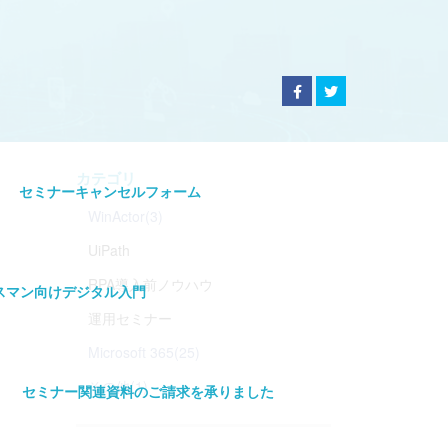
カテゴリ
セミナーキャンセルフォーム
WinActor(3)
UiPath
RPA導入前ノウハウ
スマン向けデジタル入門
運用セミナー
Microsoft 365(25)
その他(1)
セミナー関連資料のご請求を承りました