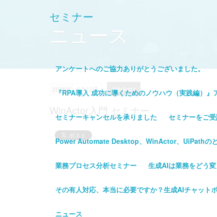
セミナー
ニュース
アンケートへのご協力ありがとうございました。
2026年
6月12日
WinActor
『RPA導入 成功に導くためのノウハウ（実践編）』
WinActor入門 セミナー
セミナーキャンセルを承りました
セミナーをご受
Power Automate Desktop、WinActor、Ui
業務プロセス分析セミナー
生成AIは業務をどう
その有人対応、本当に必要ですか？生成AIチャット
ニュース