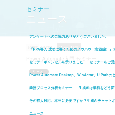
セミナー
ニュース
アンケートへのご協力ありがとうございました。
2026年
6月12日
Microsoft 365
『RPA導入 成功に導くためのノウハウ（実践編）』
Power Automate入門 セミナー
セミナーキャンセルを承りました
セミナーをご受
Power Automate Desktop、WinActor、Ui
業務プロセス分析セミナー
生成AIは業務をどう
その有人対応、本当に必要ですか？生成AIチャット
ニュース